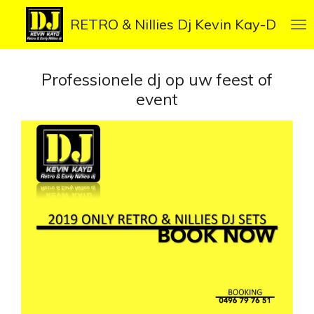
Ga
RETRO & Nillies Dj Kevin Kay-D
direct
naar
de
Professionele dj op uw feest of
hoofdinhoud
event